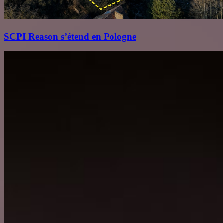
SCPI Reason s’étend en Pologne