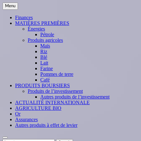
Skip
Menu
to
content
Finances
MATIÈRES PREMIÈRES
Énergies
Pétrole
Produits agricoles
Maïs
Riz
Blé
Lait
Farine
Pommes de terre
Café
PRODUITS BOURSIERS
Produits de l’investissement
Autres produits de l’investissement
ACTUALITÉ INTERNATIONALE
AGRICULTURE BIO
Or
Assurances
Autres produits à effet de levier
Search