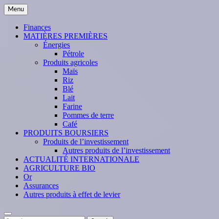
Skip
Menu
to
content
Finances
MATIÈRES PREMIÈRES
Énergies
Pétrole
Produits agricoles
Maïs
Riz
Blé
Lait
Farine
Pommes de terre
Café
PRODUITS BOURSIERS
Produits de l’investissement
Autres produits de l’investissement
ACTUALITÉ INTERNATIONALE
AGRICULTURE BIO
Or
Assurances
Autres produits à effet de levier
Search