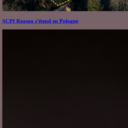
SCPI Reason s’étend en Pologne