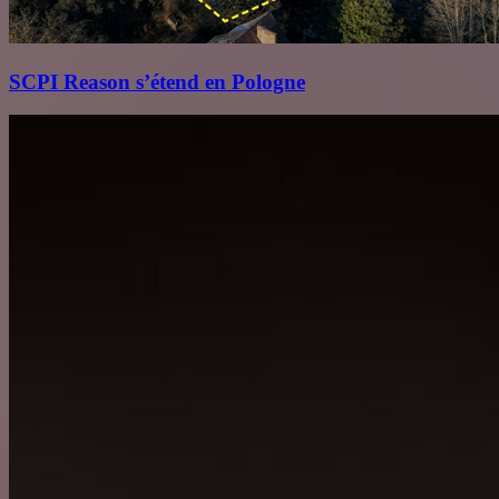
SCPI Reason s’étend en Pologne