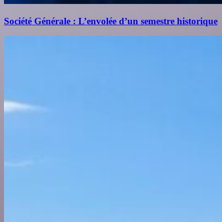
Société Générale : L’envolée d’un semestre historique