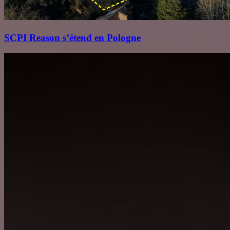
SCPI Reason s’étend en Pologne