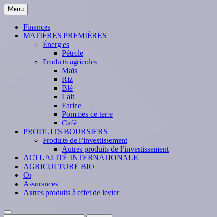
Skip
Menu
to
content
Finances
MATIÈRES PREMIÈRES
Énergies
Pétrole
Produits agricoles
Maïs
Riz
Blé
Lait
Farine
Pommes de terre
Café
PRODUITS BOURSIERS
Produits de l’investissement
Autres produits de l’investissement
ACTUALITÉ INTERNATIONALE
AGRICULTURE BIO
Or
Assurances
Autres produits à effet de levier
Search