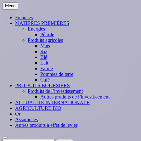
Skip
Menu
to
content
Finances
MATIÈRES PREMIÈRES
Énergies
Pétrole
Produits agricoles
Maïs
Riz
Blé
Lait
Farine
Pommes de terre
Café
PRODUITS BOURSIERS
Produits de l’investissement
Autres produits de l’investissement
ACTUALITÉ INTERNATIONALE
AGRICULTURE BIO
Or
Assurances
Autres produits à effet de levier
Search