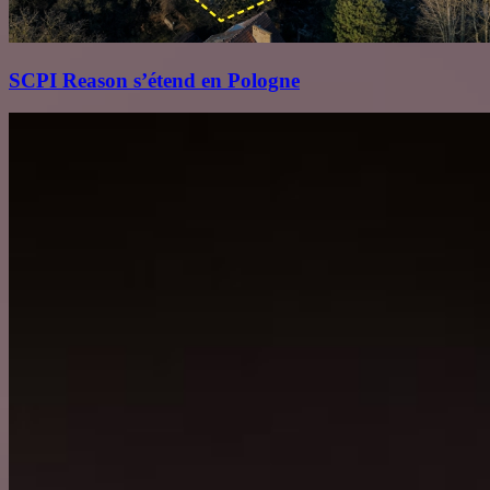
SCPI Reason s’étend en Pologne