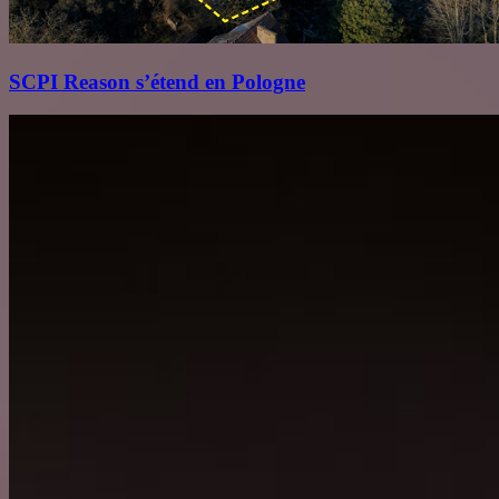
SCPI Reason s’étend en Pologne