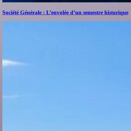
Société Générale : L’envolée d’un semestre historique