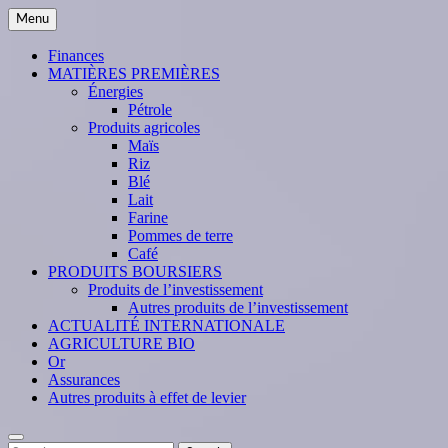
Skip
Menu
to
content
Finances
MATIÈRES PREMIÈRES
Énergies
Pétrole
Produits agricoles
Maïs
Riz
Blé
Lait
Farine
Pommes de terre
Café
PRODUITS BOURSIERS
Produits de l’investissement
Autres produits de l’investissement
ACTUALITÉ INTERNATIONALE
AGRICULTURE BIO
Or
Assurances
Autres produits à effet de levier
Search