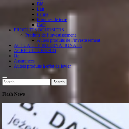
Blé
Lait
Farine
Pommes de terre
Café
PRODUITS BOURSIERS
Produits de l’investissement
Autres produits de l’investissement
ACTUALITÉ INTERNATIONALE
AGRICULTURE BIO
Or
Assurances
Autres produits à effet de levier
Search
Search
for:
Flash News