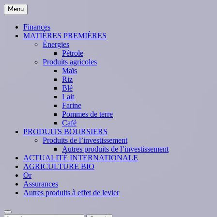
Skip
Menu
to
content
Finances
MATIÈRES PREMIÈRES
Énergies
Pétrole
Produits agricoles
Maïs
Riz
Blé
Lait
Farine
Pommes de terre
Café
PRODUITS BOURSIERS
Produits de l’investissement
Autres produits de l’investissement
ACTUALITÉ INTERNATIONALE
AGRICULTURE BIO
Or
Assurances
Autres produits à effet de levier
Search