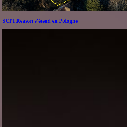
SCPI Reason s’étend en Pologne