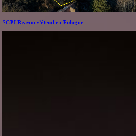
SCPI Reason s’étend en Pologne