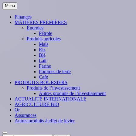
Skip
Menu
to
content
Finances
MATIÈRES PREMIÈRES
Énergies
Pétrole
Produits agricoles
Maïs
Riz
Blé
Lait
Farine
Pommes de terre
Café
PRODUITS BOURSIERS
Produits de l’investissement
Autres produits de l’investissement
ACTUALITÉ INTERNATIONALE
AGRICULTURE BIO
Or
Assurances
Autres produits à effet de levier
Search