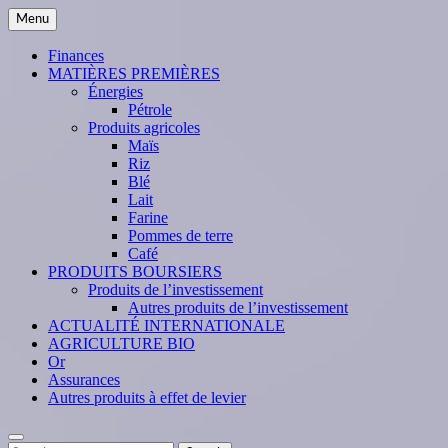
Skip
Menu
to
content
Finances
MATIÈRES PREMIÈRES
Énergies
Pétrole
Produits agricoles
Maïs
Riz
Blé
Lait
Farine
Pommes de terre
Café
PRODUITS BOURSIERS
Produits de l’investissement
Autres produits de l’investissement
ACTUALITÉ INTERNATIONALE
AGRICULTURE BIO
Or
Assurances
Autres produits à effet de levier
Search