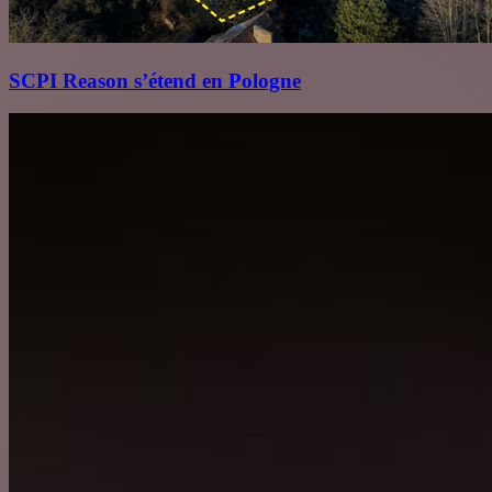
SCPI Reason s’étend en Pologne