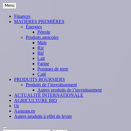
Skip
Menu
to
content
Finances
MATIÈRES PREMIÈRES
Énergies
Pétrole
Produits agricoles
Maïs
Riz
Blé
Lait
Farine
Pommes de terre
Café
PRODUITS BOURSIERS
Produits de l’investissement
Autres produits de l’investissement
ACTUALITÉ INTERNATIONALE
AGRICULTURE BIO
Or
Assurances
Autres produits à effet de levier
Search