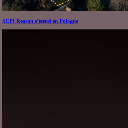
SCPI Reason s’étend en Pologne