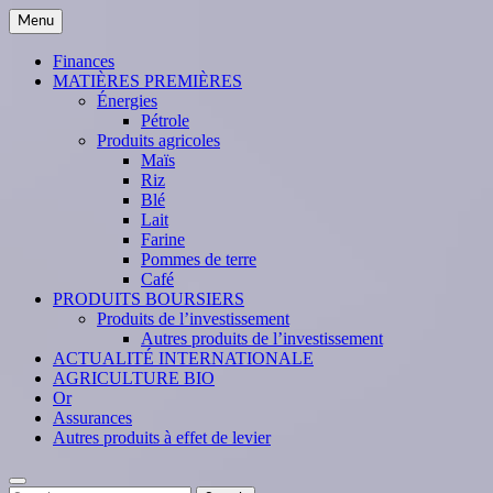
Skip
Menu
to
content
Finances
MATIÈRES PREMIÈRES
Énergies
Pétrole
Produits agricoles
Maïs
Riz
Blé
Lait
Farine
Pommes de terre
Café
PRODUITS BOURSIERS
Produits de l’investissement
Autres produits de l’investissement
ACTUALITÉ INTERNATIONALE
AGRICULTURE BIO
Or
Assurances
Autres produits à effet de levier
Search