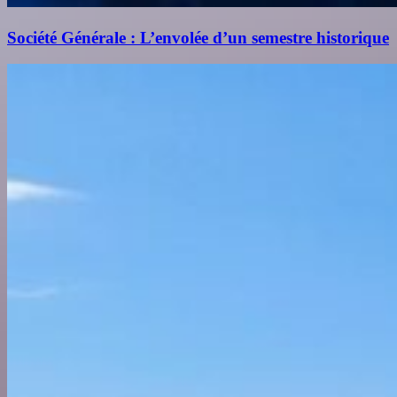
Société Générale : L’envolée d’un semestre historique