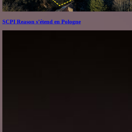
SCPI Reason s’étend en Pologne