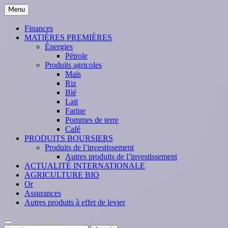
Skip
Menu
to
content
Finances
MATIÈRES PREMIÈRES
Énergies
Pétrole
Produits agricoles
Maïs
Riz
Blé
Lait
Farine
Pommes de terre
Café
PRODUITS BOURSIERS
Produits de l’investissement
Autres produits de l’investissement
ACTUALITÉ INTERNATIONALE
AGRICULTURE BIO
Or
Assurances
Autres produits à effet de levier
Search