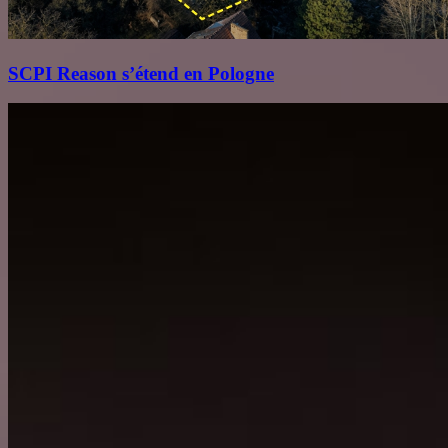
SCPI Reason s’étend en Pologne