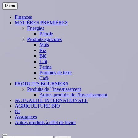
Skip
Menu
to
content
Finances
MATIÈRES PREMIÈRES
Énergies
Pétrole
Produits agricoles
Maïs
Riz
Blé
Lait
Farine
Pommes de terre
Café
PRODUITS BOURSIERS
Produits de l’investissement
Autres produits de l’investissement
ACTUALITÉ INTERNATIONALE
AGRICULTURE BIO
Or
Assurances
Autres produits à effet de levier
Search