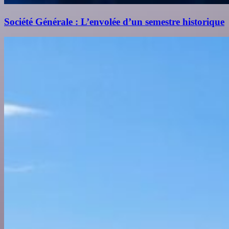
Société Générale : L’envolée d’un semestre historique