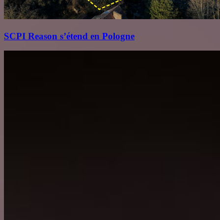
SCPI Reason s’étend en Pologne