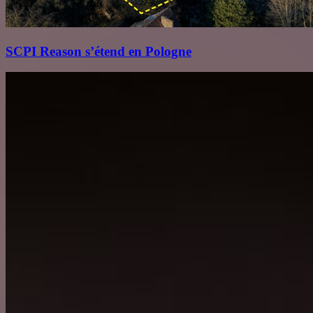
SCPI Reason s’étend en Pologne