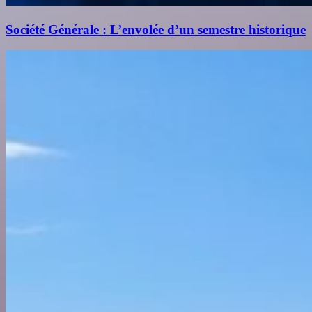
Société Générale : L’envolée d’un semestre historique