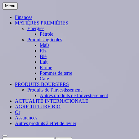
Skip
Menu
to
content
Finances
MATIÈRES PREMIÈRES
Énergies
Pétrole
Produits agricoles
Maïs
Riz
Blé
Lait
Farine
Pommes de terre
Café
PRODUITS BOURSIERS
Produits de l’investissement
Autres produits de l’investissement
ACTUALITÉ INTERNATIONALE
AGRICULTURE BIO
Or
Assurances
Autres produits à effet de levier
Search