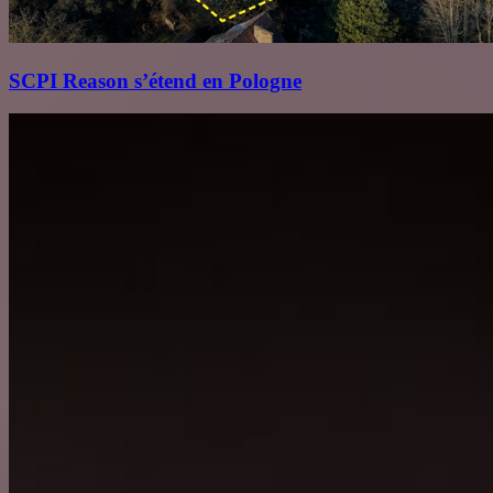
SCPI Reason s’étend en Pologne