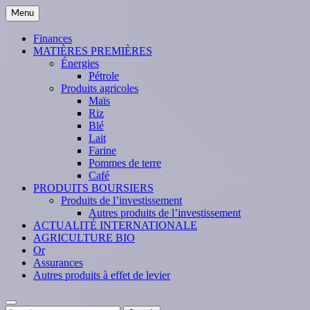
Skip
Menu
to
content
Finances
MATIÈRES PREMIÈRES
Énergies
Pétrole
Produits agricoles
Maïs
Riz
Blé
Lait
Farine
Pommes de terre
Café
PRODUITS BOURSIERS
Produits de l’investissement
Autres produits de l’investissement
ACTUALITÉ INTERNATIONALE
AGRICULTURE BIO
Or
Assurances
Autres produits à effet de levier
Search