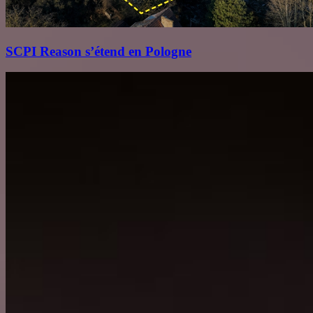
SCPI Reason s’étend en Pologne