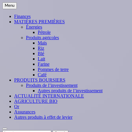
Skip
Menu
to
content
Finances
MATIÈRES PREMIÈRES
Énergies
Pétrole
Produits agricoles
Maïs
Riz
Blé
Lait
Farine
Pommes de terre
Café
PRODUITS BOURSIERS
Produits de l’investissement
Autres produits de l’investissement
ACTUALITÉ INTERNATIONALE
AGRICULTURE BIO
Or
Assurances
Autres produits à effet de levier
Search