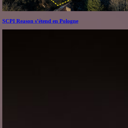
SCPI Reason s’étend en Pologne