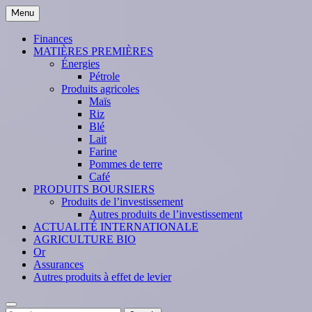
Skip
Menu
to
content
Finances
MATIÈRES PREMIÈRES
Énergies
Pétrole
Produits agricoles
Maïs
Riz
Blé
Lait
Farine
Pommes de terre
Café
PRODUITS BOURSIERS
Produits de l’investissement
Autres produits de l’investissement
ACTUALITÉ INTERNATIONALE
AGRICULTURE BIO
Or
Assurances
Autres produits à effet de levier
Search