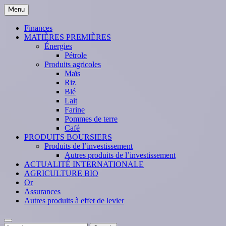
Skip
Menu
to
content
Finances
MATIÈRES PREMIÈRES
Énergies
Pétrole
Produits agricoles
Maïs
Riz
Blé
Lait
Farine
Pommes de terre
Café
PRODUITS BOURSIERS
Produits de l’investissement
Autres produits de l’investissement
ACTUALITÉ INTERNATIONALE
AGRICULTURE BIO
Or
Assurances
Autres produits à effet de levier
Search